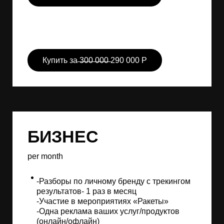
Купить за ̶3̶0̶0̶ ̶0̶0̶0̶ 290 000 Р
БИЗНЕС
per month
-Разборы по личному бренду с трекингом
результатов- 1 раз в месяц
-Участие в мероприятиях «Ракеты»
-Одна реклама ваших услуг/продуктов
(онлайн/офлайн)